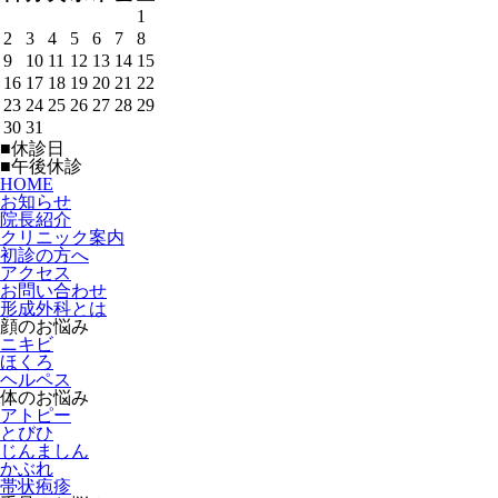
1
2
3
4
5
6
7
8
9
10
11
12
13
14
15
16
17
18
19
20
21
22
23
24
25
26
27
28
29
30
31
■
休診日
■
午後休診
HOME
お知らせ
院長紹介
クリニック案内
初診の方へ
アクセス
お問い合わせ
形成外科とは
顔のお悩み
ニキビ
ほくろ
ヘルペス
体のお悩み
アトピー
とびひ
じんましん
かぶれ
帯状疱疹