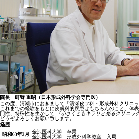
院長 町野 重昭（日本形成外科学会専門医）
この度、清瀬市におきまして「清瀬皮フ科・形成外科クリニッ
これまでの経験をもとに皮膚科的疾患はもちろんのこと、体表
門性、特殊性を生かして
『小さくともキラリと光るクリニッ
どうぞよろしくお願い致します。
経歴
金沢医科大学 卒業
昭和63年3月
金沢医科大学 形成外科学教室 入局