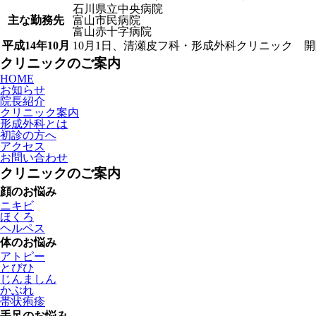
石川県立中央病院
主な勤務先
富山市民病院
富山赤十字病院
平成14年10月
10月1日、清瀬皮フ科・形成外科クリニック 開
クリニックのご案内
HOME
お知らせ
院長紹介
クリニック案内
形成外科とは
初診の方へ
アクセス
お問い合わせ
クリニックのご案内
顔のお悩み
ニキビ
ほくろ
ヘルペス
体のお悩み
アトピー
とびひ
じんましん
かぶれ
帯状疱疹
手足のお悩み