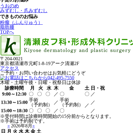
うおのめ
みずむし・爪みずむし
できもののお悩み
粉瘤（ふんりゅう）
脂肪腫
TOPへ
〒204-0021
東京都清瀬市元町1-8-19アーク清瀬2F
アクセス
ご予約・お問い合わせはお気軽にどうぞ
木曜・土曜午後・日曜・祝祭日は休診
診療時間
月
火
水
木
金
土
日・祝
9:00～12:30
〇
〇
〇
／
〇
〇
／
手術
手術
13:30～15:00
／
／
（予約制）
（予約制）
／
15:00～18:30
〇
〇
〇
／
〇
／
※受付時間は診療時間開始の15分前からとなります。
※手術は予約制です。
«
2026年8月
»
日
月
火
水
木
金
土