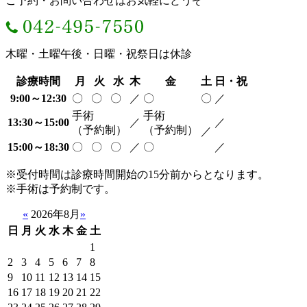
ご予約・お問い合わせはお気軽にどうぞ
木曜・土曜午後・日曜・祝祭日は休診
診療時間
月
火
水
木
金
土
日・祝
9:00～12:30
〇
〇
〇
／
〇
〇
／
手術
手術
13:30～15:00
／
／
（予約制）
（予約制）
／
15:00～18:30
〇
〇
〇
／
〇
／
※受付時間は診療時間開始の15分前からとなります。
※手術は予約制です。
«
2026年8月
»
日
月
火
水
木
金
土
1
2
3
4
5
6
7
8
9
10
11
12
13
14
15
16
17
18
19
20
21
22