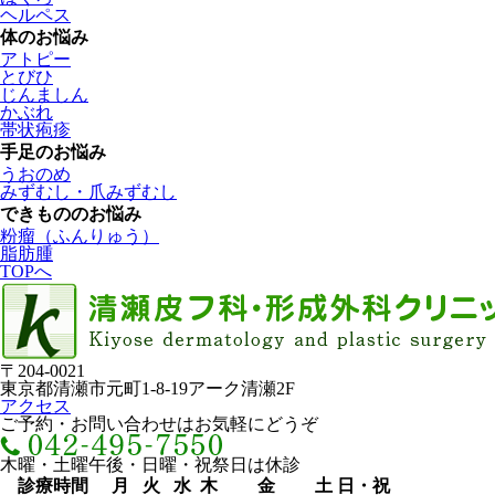
ヘルペス
体のお悩み
アトピー
とびひ
じんましん
かぶれ
帯状疱疹
手足のお悩み
うおのめ
みずむし・爪みずむし
できもののお悩み
粉瘤（ふんりゅう）
脂肪腫
TOPへ
〒204-0021
東京都清瀬市元町1-8-19アーク清瀬2F
アクセス
ご予約・お問い合わせはお気軽にどうぞ
木曜・土曜午後・日曜・祝祭日は休診
診療時間
月
火
水
木
金
土
日・祝