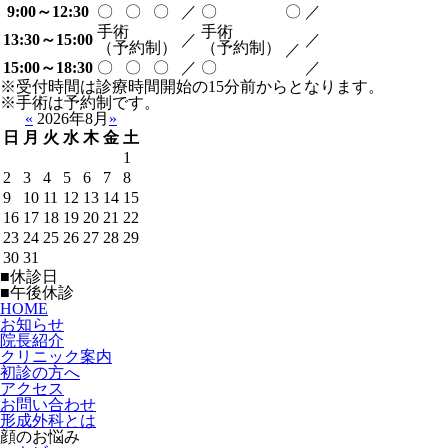
9:00～12:30
〇
〇
〇
／
〇
〇
／
手術
手術
13:30～15:00
／
／
（予約制）
（予約制）
／
15:00～18:30
〇
〇
〇
／
〇
／
※受付時間は診療時間開始の15分前からとなります。
※手術は予約制です。
«
2026年8月
»
日
月
火
水
木
金
土
1
2
3
4
5
6
7
8
9
10
11
12
13
14
15
16
17
18
19
20
21
22
23
24
25
26
27
28
29
30
31
■
休診日
■
午後休診
HOME
お知らせ
院長紹介
クリニック案内
初診の方へ
アクセス
お問い合わせ
形成外科とは
顔のお悩み