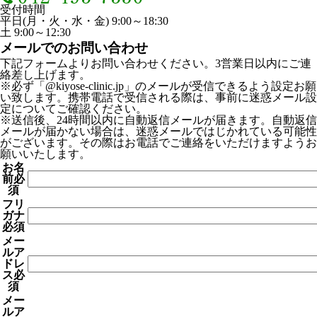
受付時間
平日(月・火・水・金) 9:00～18:30
土 9:00～12:30
メールでのお問い合わせ
下記フォームよりお問い合わせください。3営業日以内にご連
絡差し上げます。
※必ず「@kiyose-clinic.jp」のメールが受信できるよう設定お願
い致します。携帯電話で受信される際は、事前に迷惑メール設
定についてご確認ください。
※送信後、24時間以内に自動返信メールが届きます。自動返信
メールが届かない場合は、迷惑メールではじかれている可能性
がございます。その際はお電話でご連絡をいただけますようお
願いいたします。
お名
前
必
須
フリ
ガナ
必須
メー
ルア
ドレ
ス
必
須
メー
ルア